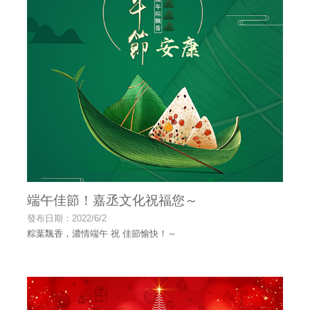
端午佳節！嘉丞文化祝福您～
發布日期：2022/6/2
粽葉飄香，濃情端午 祝 佳節愉快！～