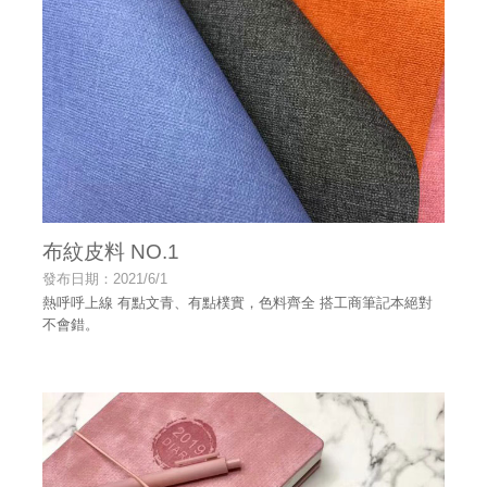
布紋皮料 NO.1
發布日期：2021/6/1
熱呼呼上線 有點文青、有點樸實，色料齊全 搭工商筆記本絕對
不會錯。