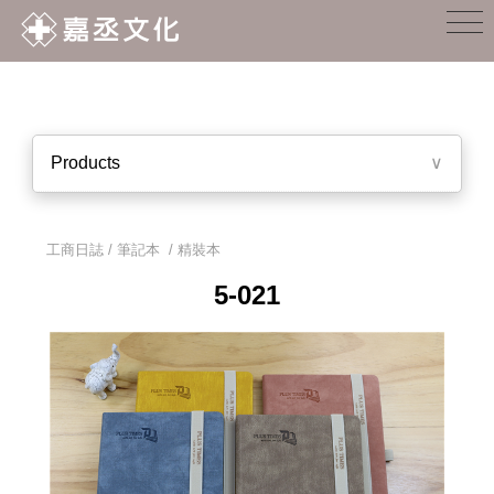
Products
∨
工商日誌 / 筆記本
/
精裝本
5-021